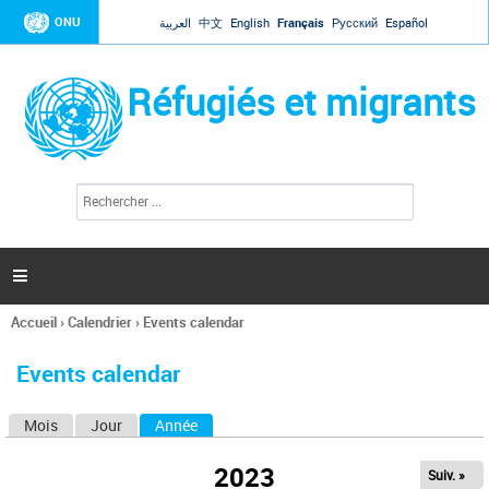
Jump to navigation
ONU
العربية
中文
English
Français
Русский
Español
Réfugiés et migrants
R
F
e
o
c
r
h
e
m
r

u
c
l
h
Accueil
›
Calendrier
›
Events calendar
a
e
Vous
r
i
êtes
r
Events calendar
ici
e
d
Mois
Jour
Année
(onglet actif)
O
e
r
n
e
2023
Suiv. »
g