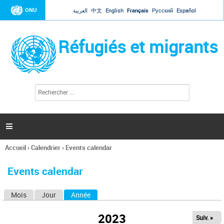
Jump to navigation
ONU
العربية
中文
English
Français
Русский
Español
Réfugiés et migrants
R
F
e
o
c
r
h
e
m
r

u
c
l
h
Accueil
›
Calendrier
›
Events calendar
a
e
Vous
r
i
êtes
r
Events calendar
ici
e
d
Mois
Jour
Année
(onglet actif)
O
e
r
n
e
2023
Suiv. »
g