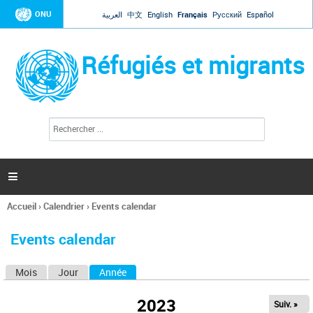
Jump to navigation
ONU
العربية
中文
English
Français
Русский
Español
Réfugiés et migrants
R
F
e
o
c
r
h
e
m
r

u
c
l
h
Accueil
›
Calendrier
›
Events calendar
a
e
Vous
r
i
êtes
r
Events calendar
ici
e
d
Mois
Jour
Année
(onglet actif)
O
e
r
n
e
2023
Suiv. »
g