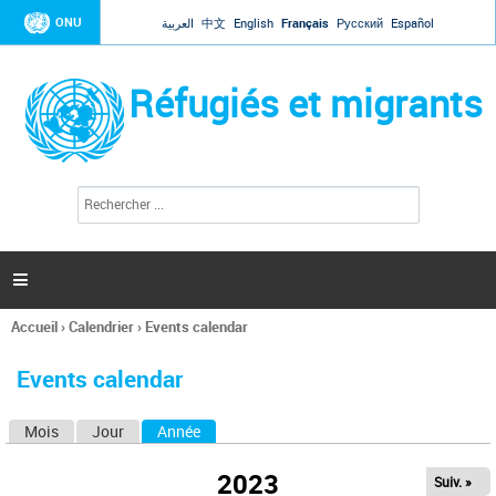
Jump to navigation
ONU
العربية
中文
English
Français
Русский
Español
Réfugiés et migrants
R
F
e
o
c
r
h
e
m
r

u
c
l
h
Accueil
›
Calendrier
›
Events calendar
a
e
Vous
r
i
êtes
r
Events calendar
ici
e
d
Mois
Jour
Année
(onglet actif)
O
e
r
n
e
2023
Suiv. »
g