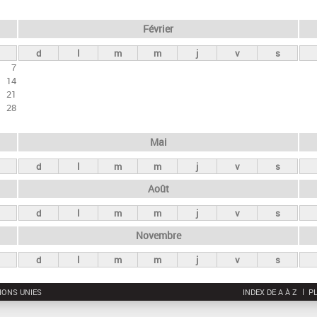
Février
d
l
m
m
j
v
s
7
14
21
28
Mai
d
l
m
m
j
v
s
Août
d
l
m
m
j
v
s
Novembre
d
l
m
m
j
v
s
IONS UNIES
INDEX DE A À Z
PL