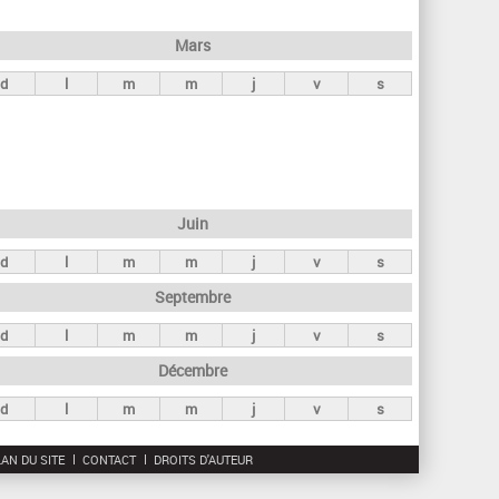
h
e
Mars
r
d
l
m
m
j
v
s
c
h
e
Juin
d
l
m
m
j
v
s
Septembre
d
l
m
m
j
v
s
Décembre
d
l
m
m
j
v
s
AN DU SITE
CONTACT
DROITS D'AUTEUR