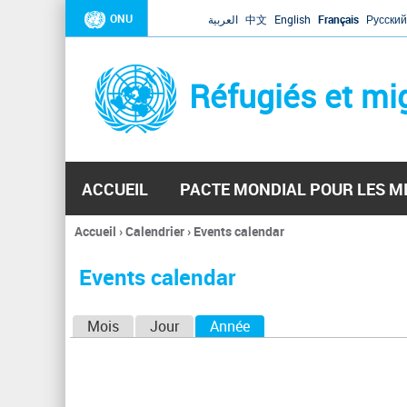
ONU
العربية
中文
English
Français
Русский
Réfugiés et mi
ACCUEIL
PACTE MONDIAL POUR LES M
Accueil
›
Calendrier
›
Events calendar
Vous
êtes
Events calendar
ici
O
Mois
Jour
Année
(onglet actif)
n
g
l