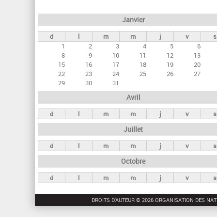
e
Janvier
t
d
l
m
m
j
v
s
s
1
2
3
4
5
6
p
8
9
10
11
12
13
r
15
16
17
18
19
20
22
23
24
25
26
27
i
29
30
31
n
Avril
c
d
l
m
m
j
v
s
i
Juillet
p
a
d
l
m
m
j
v
s
u
Octobre
x
d
l
m
m
j
v
s
DROITS D'AUTEUR © 2026 ORGANISATION DES NAT