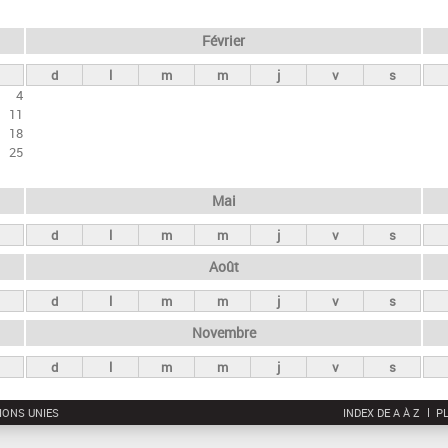
Février
d
l
m
m
j
v
s
4
11
18
25
Mai
d
l
m
m
j
v
s
Août
d
l
m
m
j
v
s
Novembre
d
l
m
m
j
v
s
IONS UNIES
INDEX DE A À Z
PL