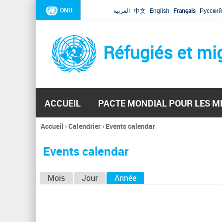
ONU
العربية
中文
English
Français
Русский
Réfugiés et mi
ACCUEIL
PACTE MONDIAL POUR LES M
Accueil
›
Calendrier
›
Events calendar
Vous
êtes
Events calendar
ici
O
Mois
Jour
Année
(onglet actif)
n
g
l