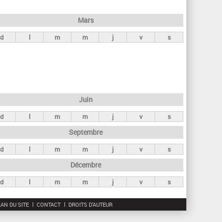
h
e
Mars
r
d
l
m
m
j
v
s
c
h
e
Juin
d
l
m
m
j
v
s
Septembre
d
l
m
m
j
v
s
Décembre
d
l
m
m
j
v
s
AN DU SITE
CONTACT
DROITS D'AUTEUR