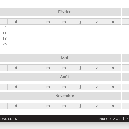
Février
d
l
m
m
j
v
s
4
11
18
25
Mai
d
l
m
m
j
v
s
Août
d
l
m
m
j
v
s
Novembre
d
l
m
m
j
v
s
IONS UNIES
INDEX DE A À Z
PL