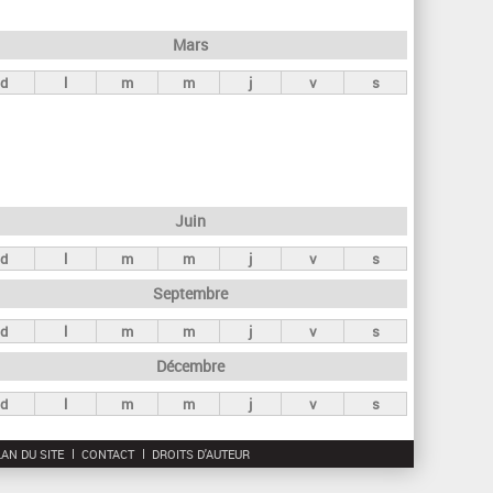
h
e
Mars
r
d
l
m
m
j
v
s
c
h
e
Juin
d
l
m
m
j
v
s
Septembre
d
l
m
m
j
v
s
Décembre
d
l
m
m
j
v
s
AN DU SITE
CONTACT
DROITS D'AUTEUR