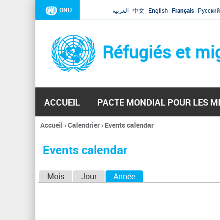
ONU
العربية
中文
English
Français
Русский
Réfugiés et mi
ACCUEIL
PACTE MONDIAL POUR LES M
Accueil
›
Calendrier
›
Events calendar
Vous
êtes
Events calendar
ici
O
Mois
Jour
Année
(onglet actif)
n
g
l