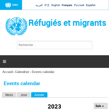
Jump to navigation
ONU
العربية
中文
English
Français
Русский
Español
Réfugiés et migrants
R
F
e
o
c
r
h
e
m
r

u
c
l
h
Accueil
›
Calendrier
›
Events calendar
a
e
Vous
r
i
êtes
r
Events calendar
ici
e
d
Mois
Jour
Année
(onglet actif)
O
e
r
n
e
2023
Suiv. »
g