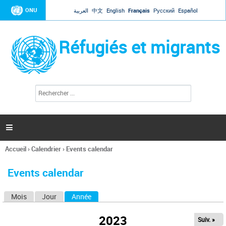
Jump to navigation
ONU
العربية
中文
English
Français
Русский
Español
Réfugiés et migrants
R
F
e
o
c
r
h
e
m
r

u
c
l
h
Accueil
›
Calendrier
›
Events calendar
a
e
Vous
r
i
êtes
r
Events calendar
ici
e
d
Mois
Jour
Année
(onglet actif)
O
e
r
n
e
2023
Suiv. »
g