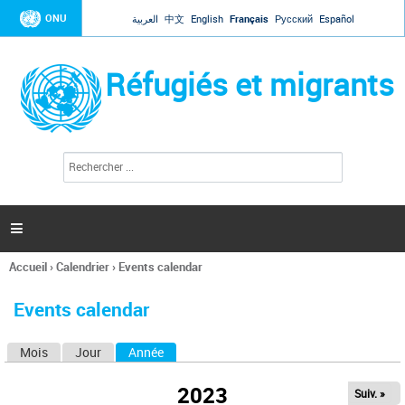
Jump to navigation
ONU
العربية
中文
English
Français
Русский
Español
Réfugiés et migrants
R
F
e
o
c
r
h
e
m
r

u
c
l
h
Accueil
›
Calendrier
›
Events calendar
a
e
Vous
r
i
êtes
r
Events calendar
ici
e
d
Mois
Jour
Année
(onglet actif)
O
e
r
n
e
2023
Suiv. »
g