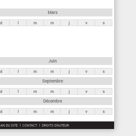
h
e
Mars
r
d
l
m
m
j
v
s
c
h
e
Juin
d
l
m
m
j
v
s
Septembre
d
l
m
m
j
v
s
Décembre
d
l
m
m
j
v
s
AN DU SITE
CONTACT
DROITS D'AUTEUR