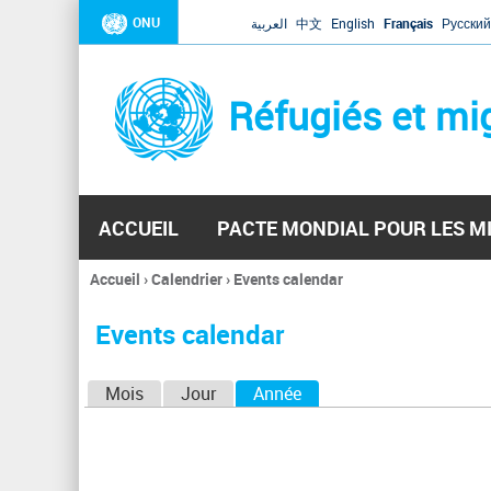
ONU
العربية
中文
English
Français
Русский
Réfugiés et mi
ACCUEIL
PACTE MONDIAL POUR LES M
Accueil
›
Calendrier
›
Events calendar
Vous
êtes
Events calendar
ici
O
Mois
Jour
Année
(onglet actif)
n
g
l