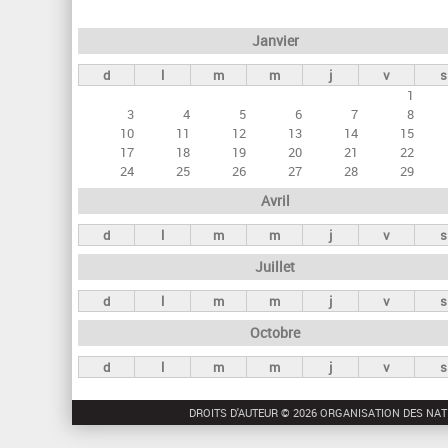
e
Janvier
t
d
l
m
m
j
v
s
s
1
p
3
4
5
6
7
8
r
10
11
12
13
14
15
17
18
19
20
21
22
i
24
25
26
27
28
29
n
Avril
c
d
l
m
m
j
v
s
i
Juillet
p
a
d
l
m
m
j
v
s
u
Octobre
x
d
l
m
m
j
v
s
DROITS D'AUTEUR © 2026 ORGANISATION DES NAT