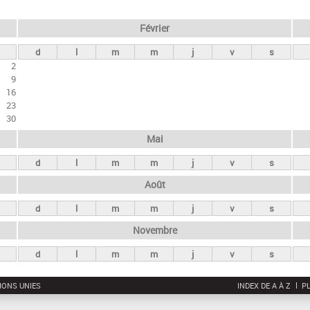
Février
d
l
m
m
j
v
s
2
9
16
23
30
Mai
d
l
m
m
j
v
s
Août
d
l
m
m
j
v
s
Novembre
d
l
m
m
j
v
s
IONS UNIES
INDEX DE A À Z
PL