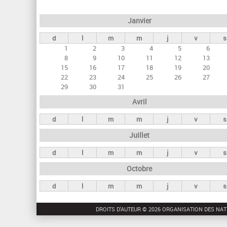
e
Janvier
t
d
l
m
m
j
v
s
s
1
2
3
4
5
6
p
8
9
10
11
12
13
r
15
16
17
18
19
20
22
23
24
25
26
27
i
29
30
31
n
Avril
c
d
l
m
m
j
v
s
i
Juillet
p
a
d
l
m
m
j
v
s
u
Octobre
x
d
l
m
m
j
v
s
DROITS D'AUTEUR © 2026 ORGANISATION DES NAT