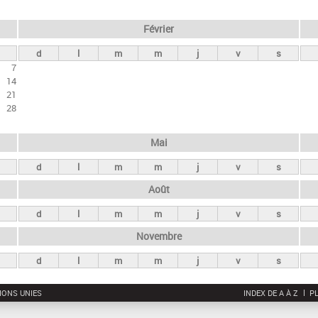
Février
d
l
m
m
j
v
s
7
14
21
28
Mai
d
l
m
m
j
v
s
Août
d
l
m
m
j
v
s
Novembre
d
l
m
m
j
v
s
IONS UNIES
INDEX DE A À Z
PL