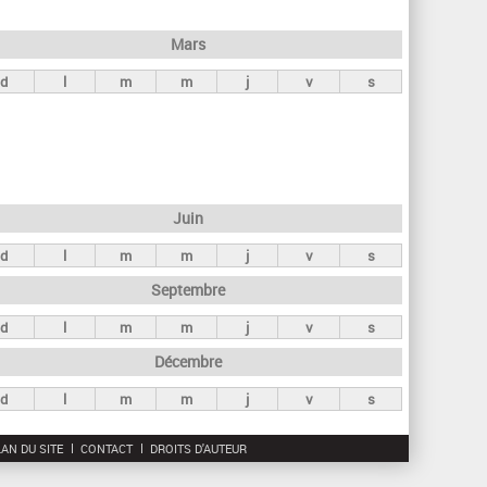
h
e
Mars
r
d
l
m
m
j
v
s
c
h
e
Juin
d
l
m
m
j
v
s
Septembre
d
l
m
m
j
v
s
Décembre
d
l
m
m
j
v
s
AN DU SITE
CONTACT
DROITS D'AUTEUR