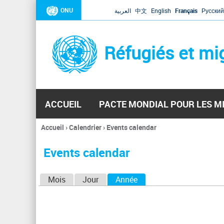
ONU
العربية
中文
English
Français
Русский
Réfugiés et mi
ACCUEIL
PACTE MONDIAL POUR LES M
Accueil
›
Calendrier
›
Events calendar
Vous
êtes
Events calendar
ici
O
Mois
Jour
Année
(onglet actif)
n
g
l