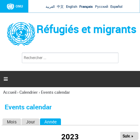
Jump to navigation
ONU
العربية
中文
English
Français
Русский
Español
Réfugiés et migrants
R
F
e
o
c
r
h
e
m
r

u
c
l
h
Accueil
›
Calendrier
›
Events calendar
a
e
Vous
r
i
êtes
r
Events calendar
ici
e
d
Mois
Jour
Année
(onglet actif)
O
e
r
n
e
2023
Suiv. »
g