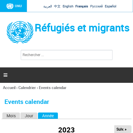
Jump to navigation
ONU
العربية
中文
English
Français
Русский
Español
Réfugiés et migrants
R
F
e
o
c
r
h
e
m
r

u
c
l
h
Accueil
›
Calendrier
›
Events calendar
a
e
Vous
r
i
êtes
r
Events calendar
ici
e
d
Mois
Jour
Année
(onglet actif)
O
e
r
n
e
2023
Suiv. »
g