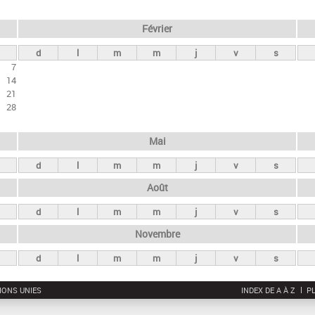
Février
d
l
m
m
j
v
s
7
14
21
28
Mai
d
l
m
m
j
v
s
Août
d
l
m
m
j
v
s
Novembre
d
l
m
m
j
v
s
IONS UNIES
INDEX DE A À Z
PL