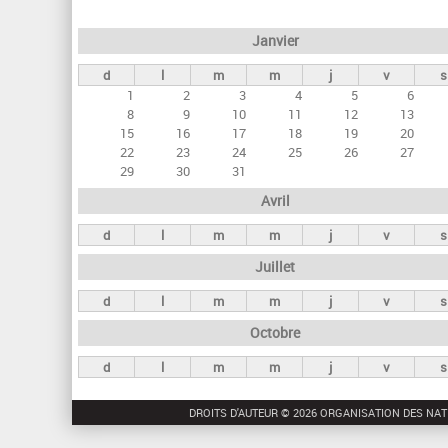
e
Janvier
t
d
l
m
m
j
v
s
s
1
2
3
4
5
6
p
8
9
10
11
12
13
r
15
16
17
18
19
20
22
23
24
25
26
27
i
29
30
31
n
Avril
c
d
l
m
m
j
v
s
i
Juillet
p
a
d
l
m
m
j
v
s
u
Octobre
x
d
l
m
m
j
v
s
DROITS D'AUTEUR © 2026 ORGANISATION DES NAT