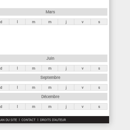
h
e
Mars
r
d
l
m
m
j
v
s
c
h
e
Juin
d
l
m
m
j
v
s
Septembre
d
l
m
m
j
v
s
Décembre
d
l
m
m
j
v
s
AN DU SITE
CONTACT
DROITS D'AUTEUR