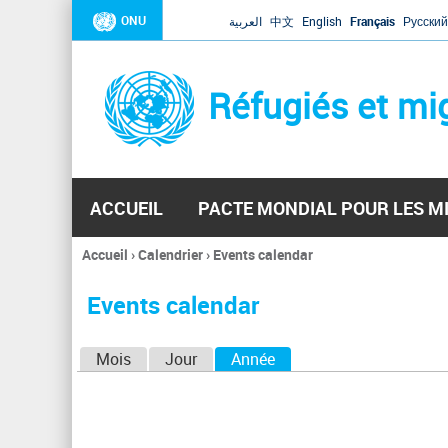
ONU
العربية
中文
English
Français
Русский
Réfugiés et mi
ACCUEIL
PACTE MONDIAL POUR LES M
Accueil
›
Calendrier
›
Events calendar
Vous
êtes
Events calendar
ici
O
Mois
Jour
Année
(onglet actif)
n
g
l