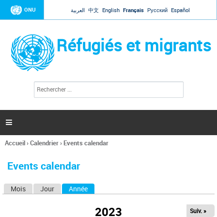
Jump to navigation
ONU
العربية
中文
English
Français
Русский
Español
Réfugiés et migrants
R
F
e
o
c
r
h
e
m
r

u
c
l
h
Accueil
›
Calendrier
›
Events calendar
a
e
Vous
r
i
êtes
r
Events calendar
ici
e
d
Mois
Jour
Année
(onglet actif)
O
e
r
n
e
2023
Suiv. »
g