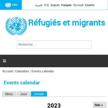
Jump to navigation
ONU
العربية
中文
English
Français
Русский
Español
Réfugiés et migrants
R
F
e
o
c
r
h
e
m
r

u
c
l
h
Accueil
›
Calendrier
›
Events calendar
a
e
Vous
r
i
êtes
r
Events calendar
ici
e
d
Mois
Jour
Année
(onglet actif)
O
e
r
n
e
2023
Suiv. »
g