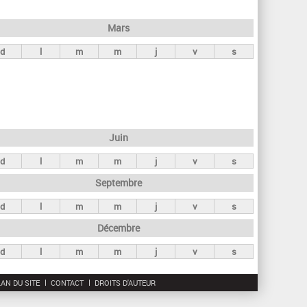
h
e
Mars
r
d
l
m
m
j
v
s
c
h
e
Juin
d
l
m
m
j
v
s
Septembre
d
l
m
m
j
v
s
Décembre
d
l
m
m
j
v
s
AN DU SITE
CONTACT
DROITS D'AUTEUR