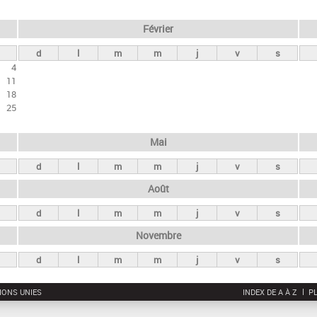
Février
d
l
m
m
j
v
s
4
11
18
25
Mai
d
l
m
m
j
v
s
Août
d
l
m
m
j
v
s
Novembre
d
l
m
m
j
v
s
IONS UNIES
INDEX DE A À Z
PL