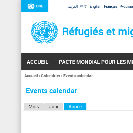
ONU
العربية
中文
English
Français
Русский
Réfugiés et mi
ACCUEIL
PACTE MONDIAL POUR LES M
Accueil
›
Calendrier
›
Events calendar
Vous
êtes
Events calendar
ici
O
Mois
Jour
Année
(onglet actif)
n
g
l