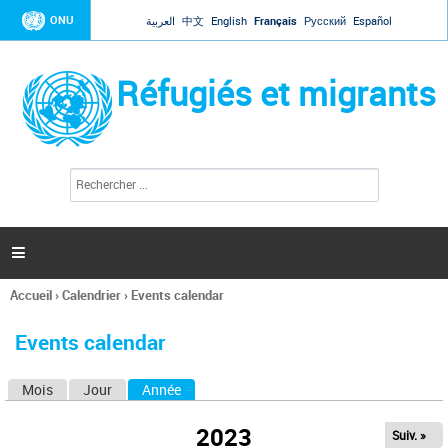
Jump to navigation
ONU
العربية
中文
English
Français
Русский
Español
Réfugiés et migrants
R
F
e
o
c
r
h
e
m
r

u
c
l
h
Accueil
›
Calendrier
›
Events calendar
a
e
Vous
r
i
êtes
r
Events calendar
ici
e
d
Mois
Jour
Année
(onglet actif)
O
e
r
n
e
2023
Suiv. »
g