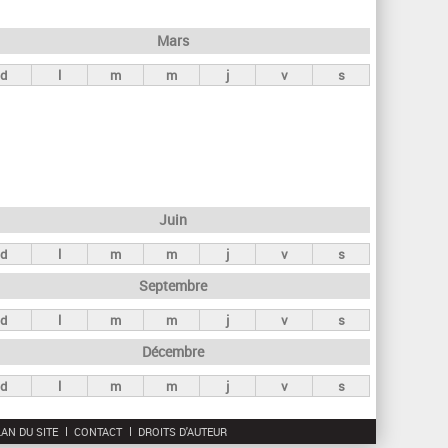
h
e
Mars
r
d
l
m
m
j
v
s
c
h
e
Juin
d
l
m
m
j
v
s
Septembre
d
l
m
m
j
v
s
Décembre
d
l
m
m
j
v
s
AN DU SITE
CONTACT
DROITS D'AUTEUR