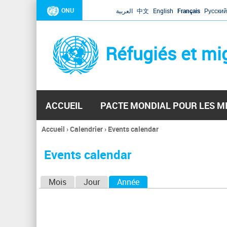
ONU
العربية
中文
English
Français
Русский
Réfugiés et mi
ACCUEIL
PACTE MONDIAL POUR LES M
Accueil
›
Calendrier
›
Events calendar
Vous
êtes
Events calendar
ici
O
Mois
Jour
Année
(onglet actif)
n
g
l