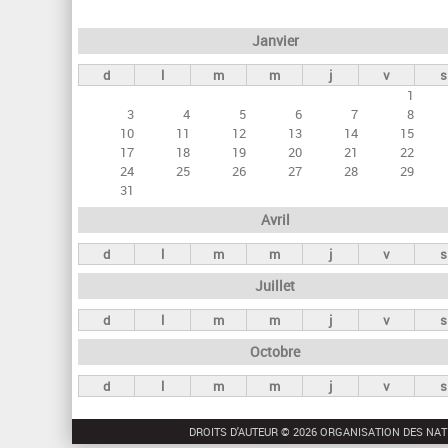
e
Janvier
t
d
l
m
m
j
v
s
s
1
p
3
4
5
6
7
8
r
10
11
12
13
14
15
17
18
19
20
21
22
i
24
25
26
27
28
29
n
31
c
Avril
i
d
l
m
m
j
v
s
p
Juillet
a
d
l
m
m
j
v
s
u
Octobre
x
d
l
m
m
j
v
s
DROITS D'AUTEUR © 2026 ORGANISATION DES NAT