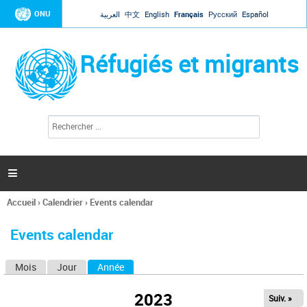
Jump to navigation
ONU
العربية
中文
English
Français
Русский
Español
Réfugiés et migrants
R
F
e
o
c
r
h
e
m
r

u
c
l
h
Accueil
›
Calendrier
›
Events calendar
a
e
Vous
r
i
êtes
r
Events calendar
ici
e
d
Mois
Jour
Année
(onglet actif)
O
e
r
n
e
2023
Suiv. »
g