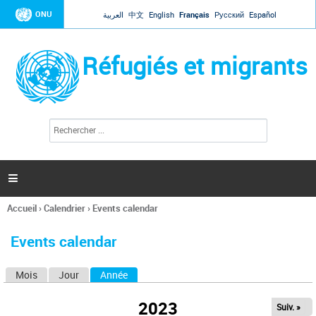
Jump to navigation
ONU
العربية
中文
English
Français
Русский
Español
Réfugiés et migrants
R
F
e
o
c
r
h
e
m
r

u
c
l
h
Accueil
›
Calendrier
›
Events calendar
a
e
Vous
r
i
êtes
r
Events calendar
ici
e
d
Mois
Jour
Année
(onglet actif)
O
e
r
n
e
2023
Suiv. »
g