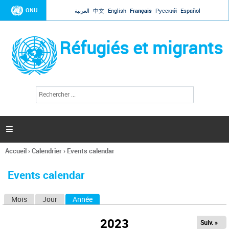
Jump to navigation
ONU
العربية
中文
English
Français
Русский
Español
Réfugiés et migrants
R
F
e
o
c
r
h
e
m
r

u
c
l
h
Accueil
›
Calendrier
›
Events calendar
a
e
Vous
r
i
êtes
r
Events calendar
ici
e
d
Mois
Jour
Année
(onglet actif)
O
e
r
n
e
2023
Suiv. »
g