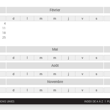
Février
d
l
m
m
j
v
s
4
11
18
25
Mai
d
l
m
m
j
v
s
Août
d
l
m
m
j
v
s
Novembre
d
l
m
m
j
v
s
IONS UNIES
INDEX DE A À Z
PL