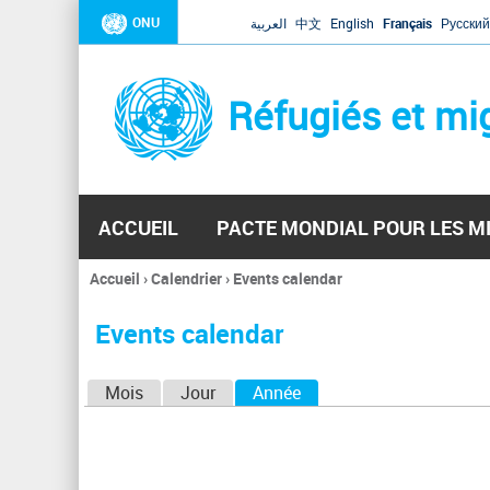
ONU
العربية
中文
English
Français
Русский
Réfugiés et mi
ACCUEIL
PACTE MONDIAL POUR LES M
Accueil
›
Calendrier
›
Events calendar
Vous
êtes
Events calendar
ici
O
Mois
Jour
Année
(onglet actif)
n
g
l