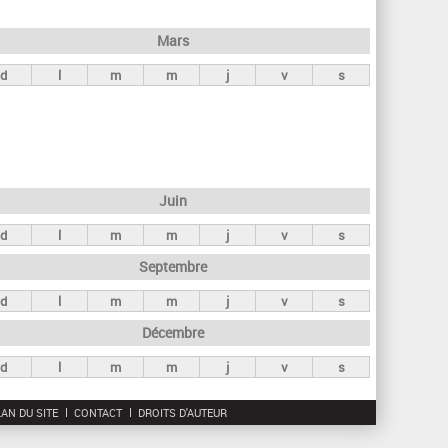
h
e
Mars
r
d
l
m
m
j
v
s
c
h
e
Juin
d
l
m
m
j
v
s
Septembre
d
l
m
m
j
v
s
Décembre
d
l
m
m
j
v
s
AN DU SITE
CONTACT
DROITS D'AUTEUR