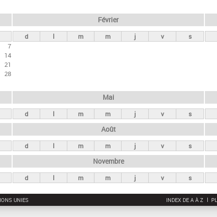
Février
d
l
m
m
j
v
s
7
14
21
28
Mai
d
l
m
m
j
v
s
Août
d
l
m
m
j
v
s
Novembre
d
l
m
m
j
v
s
IONS UNIES
INDEX DE A À Z
PL