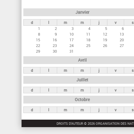
e
Janvier
t
d
l
m
m
j
v
s
s
1
2
3
4
5
6
p
8
9
10
11
12
13
r
15
16
17
18
19
20
22
23
24
25
26
27
i
29
30
31
n
Avril
c
d
l
m
m
j
v
s
i
Juillet
p
a
d
l
m
m
j
v
s
u
Octobre
x
d
l
m
m
j
v
s
DROITS D'AUTEUR © 2026 ORGANISATION DES NAT