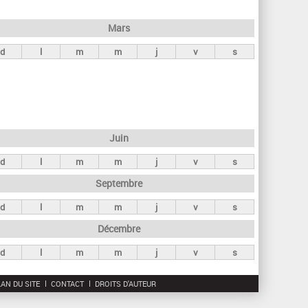
h
e
Mars
r
d
l
m
m
j
v
s
c
h
e
Juin
d
l
m
m
j
v
s
Septembre
d
l
m
m
j
v
s
Décembre
d
l
m
m
j
v
s
AN DU SITE
CONTACT
DROITS D'AUTEUR