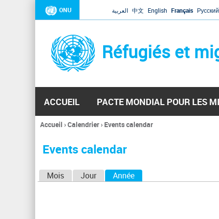
ONU
العربية
中文
English
Français
Русский
Réfugiés et mi
ACCUEIL
PACTE MONDIAL POUR LES M
Accueil
›
Calendrier
›
Events calendar
Vous
êtes
Events calendar
ici
O
Mois
Jour
Année
(onglet actif)
n
g
l