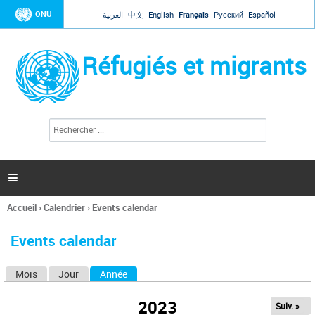
Jump to navigation
ONU
العربية
中文
English
Français
Русский
Español
Réfugiés et migrants
R
F
e
o
c
r
h
e
m
r

u
c
l
h
Accueil
›
Calendrier
›
Events calendar
a
e
Vous
r
i
êtes
r
Events calendar
ici
e
d
Mois
Jour
Année
(onglet actif)
O
e
r
n
e
2023
Suiv. »
g