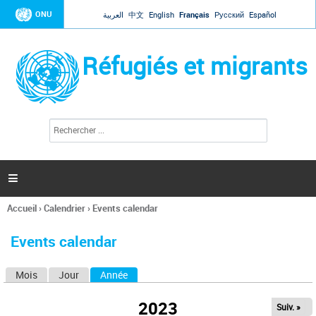
Jump to navigation
ONU
العربية
中文
English
Français
Русский
Español
Réfugiés et migrants
R
F
e
o
c
r
h
e
m
r

u
c
l
h
Accueil
›
Calendrier
›
Events calendar
a
e
Vous
r
i
êtes
r
Events calendar
ici
e
d
Mois
Jour
Année
(onglet actif)
O
e
r
n
e
2023
Suiv. »
g