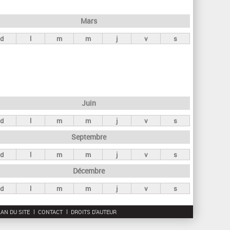
h
e
Mars
r
d
l
m
m
j
v
s
c
h
e
Juin
d
l
m
m
j
v
s
Septembre
d
l
m
m
j
v
s
Décembre
d
l
m
m
j
v
s
AN DU SITE
CONTACT
DROITS D'AUTEUR