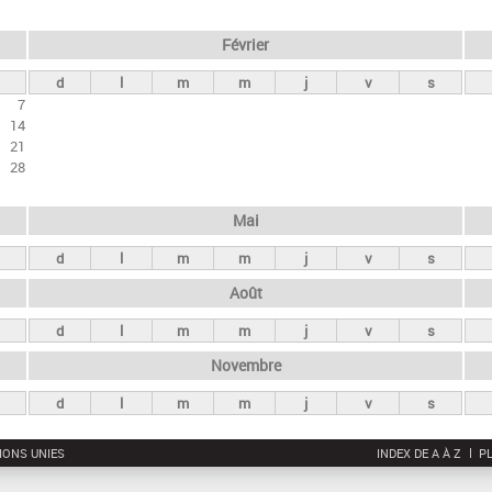
Février
d
l
m
m
j
v
s
7
14
21
28
Mai
d
l
m
m
j
v
s
Août
d
l
m
m
j
v
s
Novembre
d
l
m
m
j
v
s
IONS UNIES
INDEX DE A À Z
PL