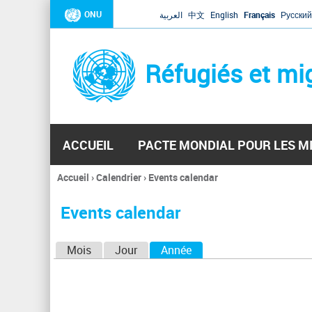
ONU
العربية
中文
English
Français
Русский
Réfugiés et mi
ACCUEIL
PACTE MONDIAL POUR LES M
Accueil
›
Calendrier
›
Events calendar
Vous
êtes
Events calendar
ici
O
Mois
Jour
Année
(onglet actif)
n
g
l