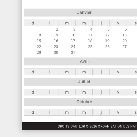
e
Janvier
t
d
l
m
m
j
v
s
s
1
2
3
4
5
6
p
8
9
10
11
12
13
r
15
16
17
18
19
20
22
23
24
25
26
27
i
29
30
31
n
Avril
c
d
l
m
m
j
v
s
i
Juillet
p
a
d
l
m
m
j
v
s
u
Octobre
x
d
l
m
m
j
v
s
DROITS D'AUTEUR © 2026 ORGANISATION DES NAT