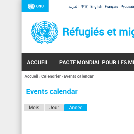
ONU
العربية
中文
English
Français
Русский
Réfugiés et mi
ACCUEIL
PACTE MONDIAL POUR LES M
Accueil
›
Calendrier
›
Events calendar
Vous
êtes
Events calendar
ici
O
Mois
Jour
Année
(onglet actif)
n
g
l