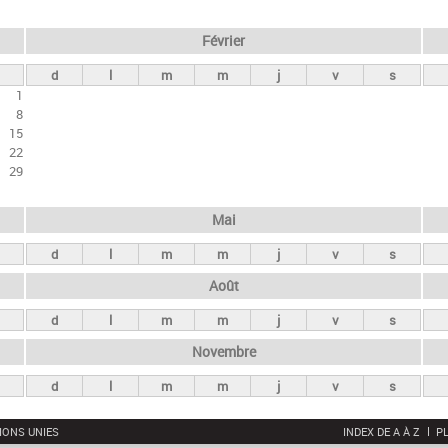
Février
d
l
m
m
j
v
s
1
8
15
22
29
Mai
d
l
m
m
j
v
s
Août
d
l
m
m
j
v
s
Novembre
d
l
m
m
j
v
s
IONS UNIES
INDEX DE A À Z
PL