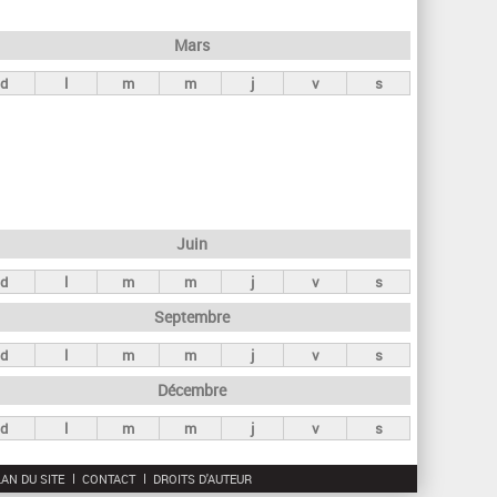
h
e
Mars
r
d
l
m
m
j
v
s
c
h
e
Juin
d
l
m
m
j
v
s
Septembre
d
l
m
m
j
v
s
Décembre
d
l
m
m
j
v
s
AN DU SITE
CONTACT
DROITS D'AUTEUR