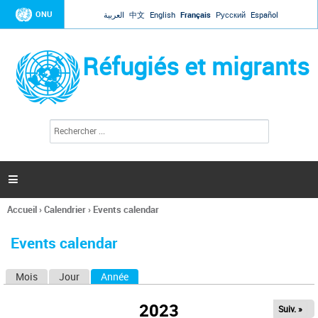
Jump to navigation
ONU
العربية
中文
English
Français
Русский
Español
Réfugiés et migrants
R
F
e
o
c
r
h
e
m
r

u
c
l
h
Accueil
›
Calendrier
›
Events calendar
a
e
Vous
r
i
êtes
r
Events calendar
ici
e
d
Mois
Jour
Année
(onglet actif)
O
e
r
n
e
2023
Suiv. »
g