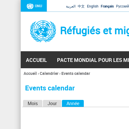
ONU
العربية
中文
English
Français
Русский
Réfugiés et mi
ACCUEIL
PACTE MONDIAL POUR LES M
Accueil
›
Calendrier
›
Events calendar
Vous
êtes
Events calendar
ici
O
Mois
Jour
Année
(onglet actif)
n
g
l