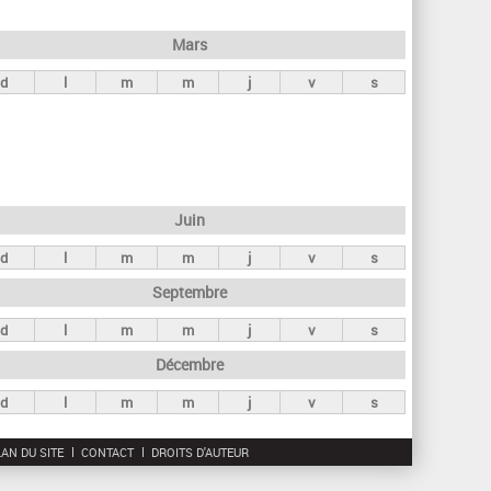
h
e
Mars
r
d
l
m
m
j
v
s
c
h
e
Juin
d
l
m
m
j
v
s
Septembre
d
l
m
m
j
v
s
Décembre
d
l
m
m
j
v
s
AN DU SITE
CONTACT
DROITS D'AUTEUR