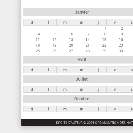
e
Janvier
t
d
l
m
m
j
v
s
s
1
2
p
4
5
6
7
8
9
r
11
12
13
14
15
16
18
19
20
21
22
23
i
25
26
27
28
29
30
n
Avril
c
d
l
m
m
j
v
s
i
Juillet
p
a
d
l
m
m
j
v
s
u
Octobre
x
d
l
m
m
j
v
s
DROITS D'AUTEUR © 2026 ORGANISATION DES NAT