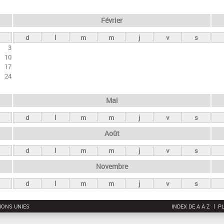
Février
d
l
m
m
j
v
s
3
10
17
24
Mai
d
l
m
m
j
v
s
Août
d
l
m
m
j
v
s
Novembre
d
l
m
m
j
v
s
IONS UNIES
INDEX DE A À Z
PL