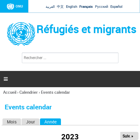
Jump to navigation
ONU
العربية
中文
English
Français
Русский
Español
Réfugiés et migrants
R
F
e
o
c
r
h
e
m
r

u
c
l
h
Accueil
›
Calendrier
›
Events calendar
a
e
Vous
r
i
êtes
r
Events calendar
ici
e
d
Mois
Jour
Année
(onglet actif)
O
e
r
n
e
2023
Suiv. »
g