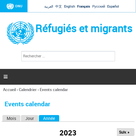
Jump to navigation
ONU
العربية
中文
English
Français
Русский
Español
Réfugiés et migrants
R
F
e
o
c
r
h
e
m
r

u
c
l
h
Accueil
›
Calendrier
›
Events calendar
a
e
Vous
r
i
êtes
r
Events calendar
ici
e
d
Mois
Jour
Année
(onglet actif)
O
e
r
n
e
2023
Suiv. »
g