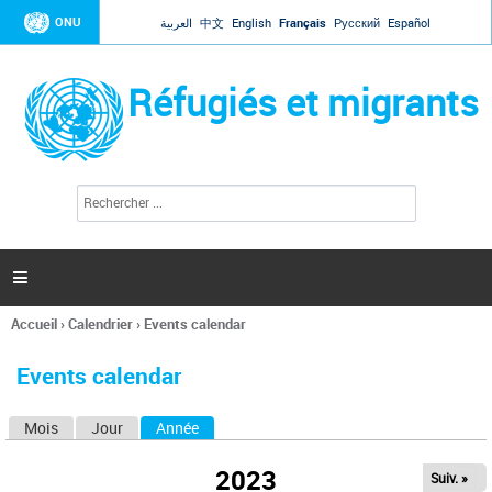
Jump to navigation
ONU
العربية
中文
English
Français
Русский
Español
Réfugiés et migrants
R
F
e
o
c
r
h
e
m
r

u
c
l
h
Accueil
›
Calendrier
›
Events calendar
a
e
Vous
r
i
êtes
r
Events calendar
ici
e
d
Mois
Jour
Année
(onglet actif)
O
e
r
n
e
2023
Suiv. »
g