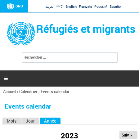
Jump to navigation
ONU
العربية
中文
English
Français
Русский
Español
Réfugiés et migrants
R
F
e
o
c
r
h
e
m
r

u
c
l
h
Accueil
›
Calendrier
›
Events calendar
a
e
Vous
r
i
êtes
r
Events calendar
ici
e
d
Mois
Jour
Année
(onglet actif)
O
e
r
n
e
2023
Suiv. »
g