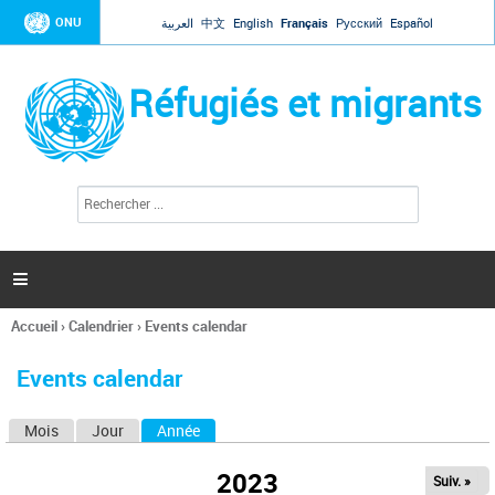
Jump to navigation
ONU
العربية
中文
English
Français
Русский
Español
Réfugiés et migrants
R
F
e
o
c
r
h
e
m
r

u
c
l
h
Accueil
›
Calendrier
›
Events calendar
a
e
Vous
r
i
êtes
r
Events calendar
ici
e
d
Mois
Jour
Année
(onglet actif)
O
e
r
n
e
2023
Suiv. »
g