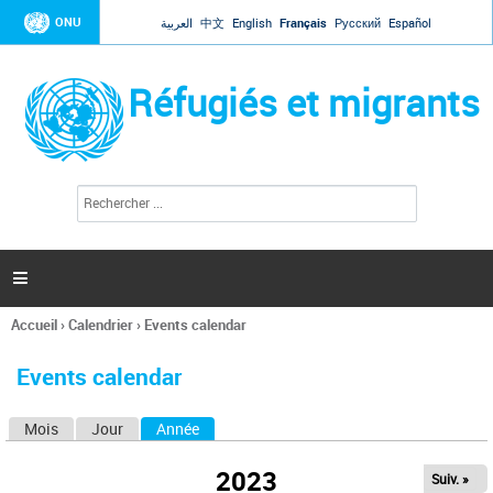
Jump to navigation
ONU
العربية
中文
English
Français
Русский
Español
Réfugiés et migrants
R
F
e
o
c
r
h
e
m
r

u
c
l
h
Accueil
›
Calendrier
›
Events calendar
a
e
Vous
r
i
êtes
r
Events calendar
ici
e
d
Mois
Jour
Année
(onglet actif)
O
e
r
n
e
2023
Suiv. »
g