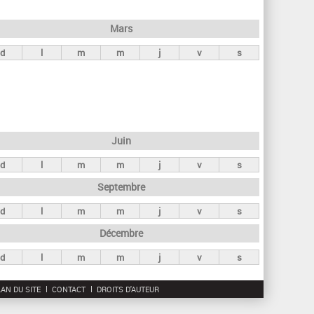
h
e
Mars
r
d
l
m
m
j
v
s
c
h
e
Juin
d
l
m
m
j
v
s
Septembre
d
l
m
m
j
v
s
Décembre
d
l
m
m
j
v
s
AN DU SITE
CONTACT
DROITS D'AUTEUR