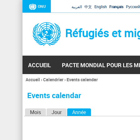
ONU
العربية
中文
English
Français
Русский
Réfugiés et mi
ACCUEIL
PACTE MONDIAL POUR LES M
Accueil
›
Calendrier
›
Events calendar
Vous
êtes
Events calendar
ici
O
Mois
Jour
Année
(onglet actif)
n
g
l