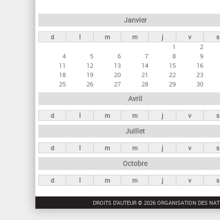
e
Janvier
t
d
l
m
m
j
v
s
s
1
2
p
4
5
6
7
8
9
r
11
12
13
14
15
16
18
19
20
21
22
23
i
25
26
27
28
29
30
n
Avril
c
d
l
m
m
j
v
s
i
Juillet
p
a
d
l
m
m
j
v
s
u
Octobre
x
d
l
m
m
j
v
s
DROITS D'AUTEUR © 2026 ORGANISATION DES NAT