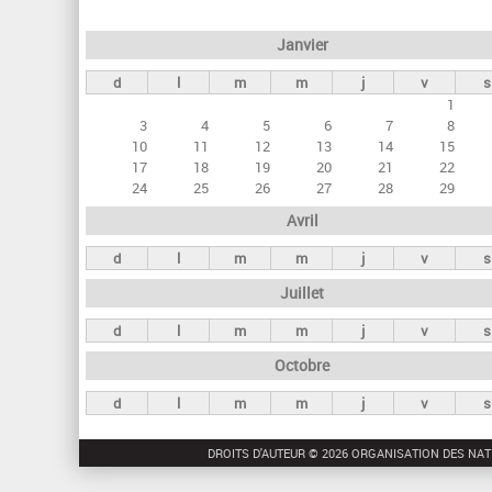
e
Janvier
t
d
l
m
m
j
v
s
s
1
p
3
4
5
6
7
8
r
10
11
12
13
14
15
17
18
19
20
21
22
i
24
25
26
27
28
29
n
Avril
c
d
l
m
m
j
v
s
i
Juillet
p
a
d
l
m
m
j
v
s
u
Octobre
x
d
l
m
m
j
v
s
DROITS D'AUTEUR © 2026 ORGANISATION DES NAT