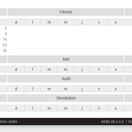
Février
d
l
m
m
j
v
s
2
9
16
23
30
Mai
d
l
m
m
j
v
s
Août
d
l
m
m
j
v
s
Novembre
d
l
m
m
j
v
s
IONS UNIES
INDEX DE A À Z
PL