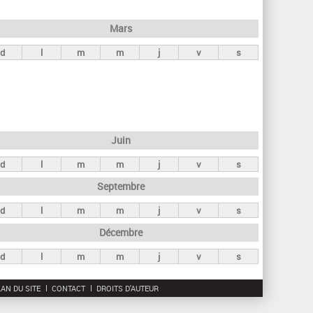
h
e
Mars
r
d
l
m
m
j
v
s
c
h
e
Juin
d
l
m
m
j
v
s
Septembre
d
l
m
m
j
v
s
Décembre
d
l
m
m
j
v
s
AN DU SITE
CONTACT
DROITS D'AUTEUR