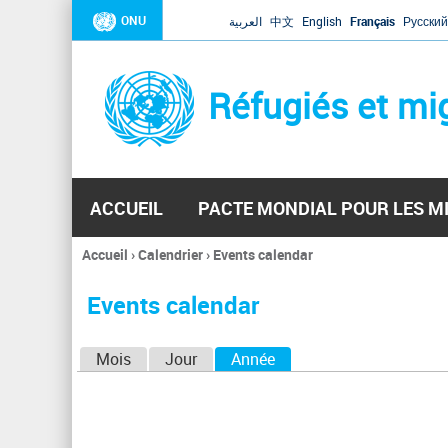
ONU
العربية
中文
English
Français
Русский
Réfugiés et mi
ACCUEIL
PACTE MONDIAL POUR LES M
Accueil
›
Calendrier
›
Events calendar
Vous
êtes
Events calendar
ici
O
Mois
Jour
Année
(onglet actif)
n
g
l