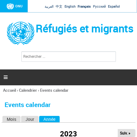
Jump to navigation
ONU
العربية
中文
English
Français
Русский
Español
Réfugiés et migrants
R
F
e
o
c
r
h
e
m
r

u
c
l
h
Accueil
›
Calendrier
›
Events calendar
a
e
Vous
r
i
êtes
r
Events calendar
ici
e
d
Mois
Jour
Année
(onglet actif)
O
e
r
n
e
2023
Suiv. »
g