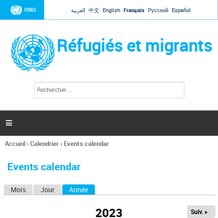
Jump to navigation
ONU
العربية
中文
English
Français
Русский
Español
Réfugiés et migrants
R
F
e
o
c
r
h
e
m
r

u
c
l
h
Accueil
›
Calendrier
›
Events calendar
a
e
Vous
r
i
êtes
r
Events calendar
ici
e
d
Mois
Jour
Année
(onglet actif)
O
e
r
n
e
2023
Suiv. »
g