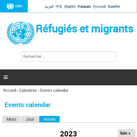
Jump to navigation
ONU
العربية
中文
English
Français
Русский
Español
Réfugiés et migrants
R
F
e
o
c
r
h
e
m
r

u
c
l
h
Accueil
›
Calendrier
›
Events calendar
a
e
Vous
r
i
êtes
r
Events calendar
ici
e
d
Mois
Jour
Année
(onglet actif)
O
e
r
n
e
2023
Suiv. »
g