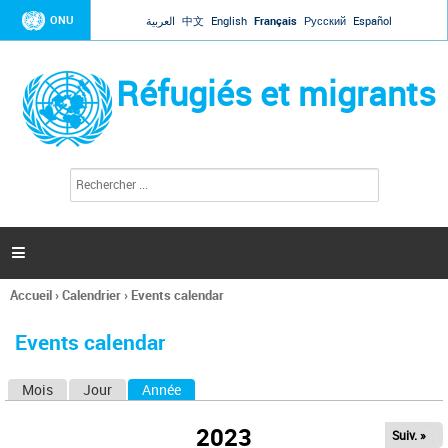
Jump to navigation
ONU
العربية
中文
English
Français
Русский
Español
Réfugiés et migrants
R
F
e
o
c
r
h
e
m
r

u
c
l
h
Accueil
›
Calendrier
›
Events calendar
a
e
Vous
r
i
êtes
r
Events calendar
ici
e
d
Mois
Jour
Année
(onglet actif)
O
e
r
n
e
2023
Suiv. »
g