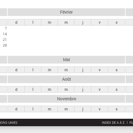
Février
d
l
m
m
j
v
s
7
14
21
28
Mai
d
l
m
m
j
v
s
Août
d
l
m
m
j
v
s
Novembre
d
l
m
m
j
v
s
IONS UNIES
INDEX DE A À Z
PL