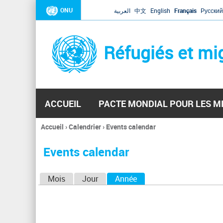
ONU
العربية
中文
English
Français
Русский
Réfugiés et mi
ACCUEIL
PACTE MONDIAL POUR LES M
Accueil
›
Calendrier
›
Events calendar
Vous
êtes
Events calendar
ici
O
Mois
Jour
Année
(onglet actif)
n
g
l