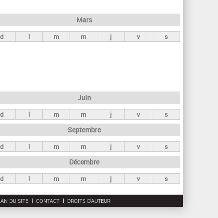
h
e
Mars
r
d
l
m
m
j
v
s
c
h
e
Juin
d
l
m
m
j
v
s
Septembre
d
l
m
m
j
v
s
Décembre
d
l
m
m
j
v
s
AN DU SITE
CONTACT
DROITS D'AUTEUR