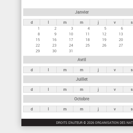
e
Janvier
t
d
l
m
m
j
v
s
s
1
2
3
4
5
6
p
8
9
10
11
12
13
r
15
16
17
18
19
20
22
23
24
25
26
27
i
29
30
31
n
Avril
c
d
l
m
m
j
v
s
i
Juillet
p
a
d
l
m
m
j
v
s
u
Octobre
x
d
l
m
m
j
v
s
DROITS D'AUTEUR © 2026 ORGANISATION DES NAT