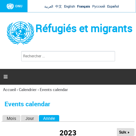
Jump to navigation
ONU
العربية
中文
English
Français
Русский
Español
Réfugiés et migrants
R
F
e
o
c
r
h
e
m
r

u
c
l
h
Accueil
›
Calendrier
›
Events calendar
a
e
Vous
r
i
êtes
r
Events calendar
ici
e
d
Mois
Jour
Année
(onglet actif)
O
e
r
n
e
2023
Suiv. »
g