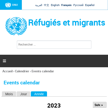
Jump to navigation
ONU
العربية
中文
English
Français
Русский
Español
Réfugiés et migrants
R
F
e
o
c
r
h
e
m
r

u
c
l
h
Accueil
›
Calendrier
›
Events calendar
a
e
Vous
r
i
êtes
r
Events calendar
ici
e
d
Mois
Jour
Année
(onglet actif)
O
e
r
n
e
2023
Suiv. »
g