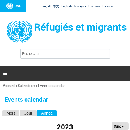
Jump to navigation
ONU
العربية
中文
English
Français
Русский
Español
Réfugiés et migrants
R
F
e
o
c
r
h
e
m
r

u
c
l
h
Accueil
›
Calendrier
›
Events calendar
a
e
Vous
r
i
êtes
r
Events calendar
ici
e
d
Mois
Jour
Année
(onglet actif)
O
e
r
n
e
2023
Suiv. »
g