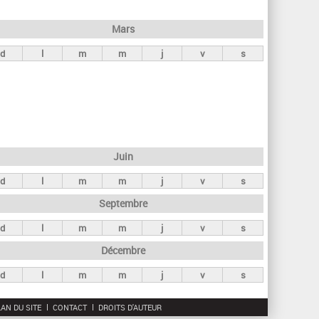
h
e
Mars
r
d
l
m
m
j
v
s
c
h
e
Juin
d
l
m
m
j
v
s
Septembre
d
l
m
m
j
v
s
Décembre
d
l
m
m
j
v
s
AN DU SITE
CONTACT
DROITS D'AUTEUR