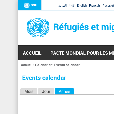
ONU
العربية
中文
English
Français
Русский
Réfugiés et mi
ACCUEIL
PACTE MONDIAL POUR LES M
Accueil
›
Calendrier
›
Events calendar
Vous
êtes
Events calendar
ici
O
Mois
Jour
Année
(onglet actif)
n
g
l