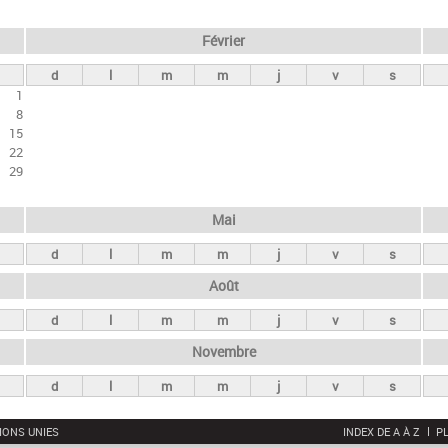
Février
d
l
m
m
j
v
s
1
8
15
22
29
Mai
d
l
m
m
j
v
s
Août
d
l
m
m
j
v
s
Novembre
d
l
m
m
j
v
s
IONS UNIES
INDEX DE A À Z
PL