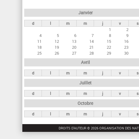
e
Janvier
t
d
l
m
m
j
v
s
s
1
2
p
4
5
6
7
8
9
r
11
12
13
14
15
16
18
19
20
21
22
23
i
25
26
27
28
29
30
n
Avril
c
d
l
m
m
j
v
s
i
Juillet
p
a
d
l
m
m
j
v
s
u
Octobre
x
d
l
m
m
j
v
s
DROITS D'AUTEUR © 2026 ORGANISATION DES NAT