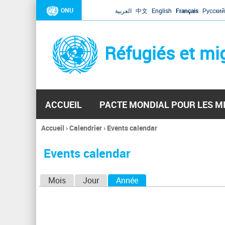
ONU
العربية
中文
English
Français
Русский
Réfugiés et mi
ACCUEIL
PACTE MONDIAL POUR LES M
Accueil
›
Calendrier
›
Events calendar
Vous
êtes
Events calendar
ici
O
Mois
Jour
Année
(onglet actif)
n
g
l