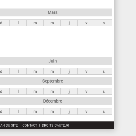
h
e
Mars
r
d
l
m
m
j
v
s
c
h
e
Juin
d
l
m
m
j
v
s
Septembre
d
l
m
m
j
v
s
Décembre
d
l
m
m
j
v
s
AN DU SITE
CONTACT
DROITS D'AUTEUR