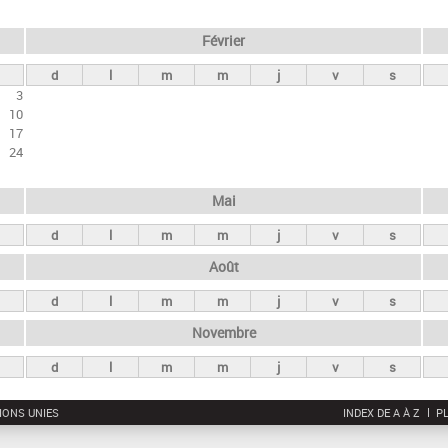
Février
d
l
m
m
j
v
s
3
10
17
24
Mai
d
l
m
m
j
v
s
Août
d
l
m
m
j
v
s
Novembre
d
l
m
m
j
v
s
IONS UNIES
INDEX DE A À Z
PL