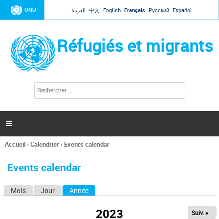
Jump to navigation
ONU
العربية
中文
English
Français
Русский
Español
Réfugiés et migrants
R
F
e
o
c
r
h
e
m
r

u
c
l
h
Accueil
›
Calendrier
›
Events calendar
a
e
Vous
r
i
êtes
r
Events calendar
ici
e
d
Mois
Jour
Année
(onglet actif)
O
e
r
n
e
2023
Suiv. »
g